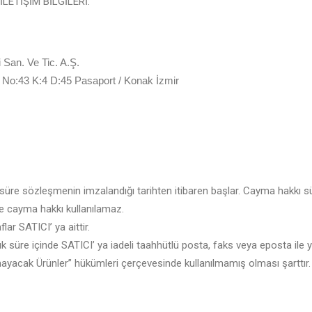
LETİŞİM BİLGİLERİ:
San. Ve Tic. A.Ş.
No:43 K:4 D:45 Pasaport / Konak İzmir
lük süre sözleşmenin imzalandığı tarihten itibaren başlar. Cayma hakkı 
e cayma hakkı kullanılamaz.
r SATICI’ ya aittir.
k süre içinde SATICI’ ya iadeli taahhütlü posta, faks veya eposta ile y
acak Ürünler” hükümleri çerçevesinde kullanılmamış olması şarttır.