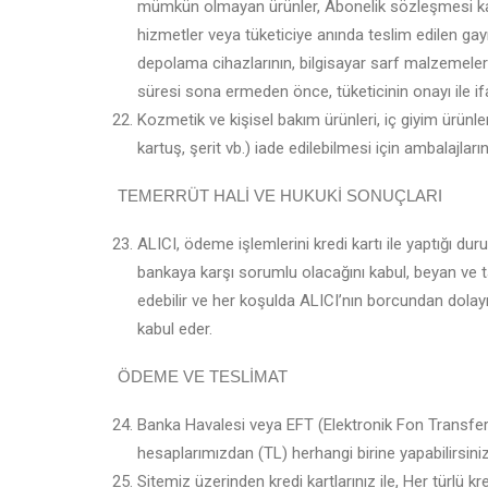
mümkün olmayan ürünler, Abonelik sözleşmesi kapsa
hizmetler veya tüketiciye anında teslim edilen gayri
depolama cihazlarının, bilgisayar sarf malzemeler
süresi sona ermeden önce, tüketicinin onayı ile i
Kozmetik ve kişisel bakım ürünleri, iç giyim ürünler
kartuş, şerit vb.) iade edilebilmesi için ambalajl
TEMERRÜT HALİ VE HUKUKİ SONUÇLARI
ALICI, ödeme işlemlerini kredi kartı ile yaptığı d
bankaya karşı sorumlu olacağını kabul, beyan ve ta
edebilir ve her koşulda ALICI’nın borcundan dolay
kabul eder.
ÖDEME VE TESLİMAT
Banka Havalesi veya EFT (Elektronik Fon Transfer
hesaplarımızdan (TL) herhangi birine yapabilirsiniz
Sitemiz üzerinden kredi kartlarınız ile, Her türlü k