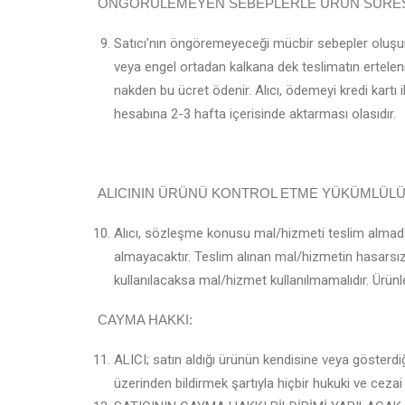
ÖNGÖRÜLEMEYEN SEBEPLERLE ÜRÜN SÜRESİN
Satıcı’nın öngöremeyeceği mücbir sebepler oluşursa v
veya engel ortadan kalkana dek teslimatın ertelenme
nakden bu ücret ödenir. Alıcı, ödemeyi kredi kartı i
hesabına 2-3 hafta içerisinde aktarması olasıdır.
ALICININ ÜRÜNÜ KONTROL ETME YÜKÜMLÜL
Alıcı, sözleşme konusu mal/hizmeti teslim almadan 
almayacaktır. Teslim alınan mal/hizmetin hasarsı
kullanılacaksa mal/hizmet kullanılmamalıdır. Ürünle 
CAYMA HAKKI:
ALICI; satın aldığı ürünün kendisine veya gösterdiği
üzerinden bildirmek şartıyla hiçbir hukuki ve cez