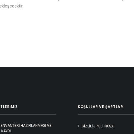
ekleşecektir.
TLERIMIZ
KOŞULLAR VE ŞARTLAR
 ENVANTERİ HAZIRLANMASI VE
GIZLILIK POLITIKASI
 KAYDI