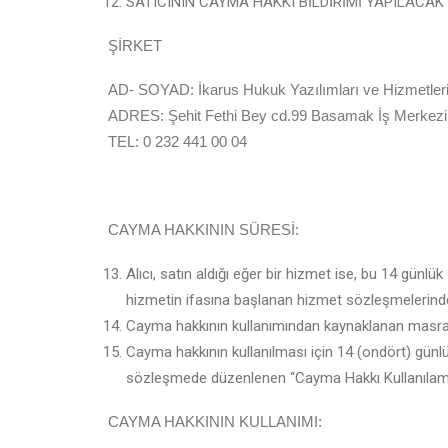
SATICININ CAYMA HAKKI BİLDİRİMİ YAPILACAK İ
ŞİRKET
AD- SOYAD: İkarus Hukuk Yazılımları ve Hizmetleri 
ADRES: Şehit Fethi Bey cd.99 Basamak İş Merkezi 
TEL: 0 232 441 00 04
CAYMA HAKKININ SÜRESİ:
Alıcı, satın aldığı eğer bir hizmet ise, bu 14 gün
hizmetin ifasına başlanan hizmet sözleşmelerind
Cayma hakkının kullanımından kaynaklanan masrafla
Cayma hakkının kullanılması için 14 (ondört) günlü
sözleşmede düzenlenen “Cayma Hakkı Kullanılamay
CAYMA HAKKININ KULLANIMI: