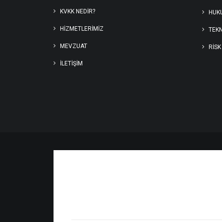
KVKK NEDİR?
HUKU
HIZMETLERIMIZ
TEKN
MEVZUAT
RİSK
İLETIŞIM