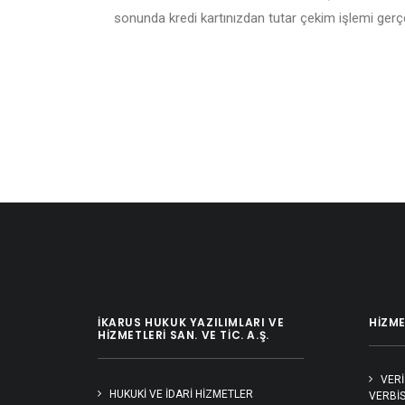
sonunda kredi kartınızdan tutar çekim işlemi gerç
İKARUS HUKUK YAZILIMLARI VE
HIZME
HIZMETLERI SAN. VE TIC. A.Ş.
VERİ
HUKUKI VE İDARI HIZMETLER
VERBİS