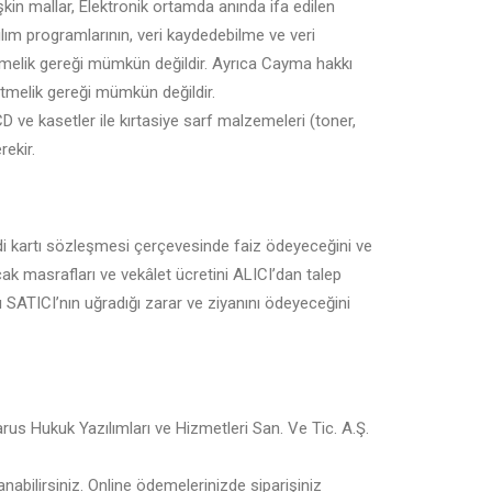
kin mallar, Elektronik ortamda anında ifa edilen
zılım programlarının, veri kaydedebilme ve veri
etmelik gereği mümkün değildir. Ayrıca Cayma hakkı
etmelik gereği mümkün değildir.
CD ve kasetler ile kırtasiye sarf malzemeleri (toner,
ekir.
edi kartı sözleşmesi çerçevesinde faiz ödeyeceğini ve
ak masrafları ve vekâlet ücretini ALICI’dan talep
 SATICI’nın uğradığı zarar ve ziyanını ödeyeceğini
s Hukuk Yazılımları ve Hizmetleri San. Ve Tic. A.Ş.
anabilirsiniz. Online ödemelerinizde siparişiniz