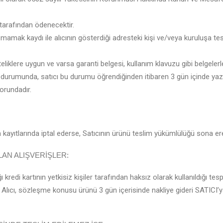
 tarafından ödenecektir.
şmamak kaydı ile alıcının gösterdiği adresteki kişi ve/veya kuruluşa tes
niteliklere uygun ve varsa garanti belgesi, kullanım klavuzu gibi belgele
durumunda, satıcı bu durumu öğrendiğinden itibaren 3 gün içinde yazıl
orundadır.
 kayıtlarında iptal ederse, Satıcının ürünü teslim yükümlülüğü sona ere
ILAN ALIŞVERİŞLER:
kredi kartının yetkisiz kişiler tarafından haksız olarak kullanıldığı tespi
 Alıcı, sözleşme konusu ürünü 3 gün içerisinde nakliye gideri SATICI’