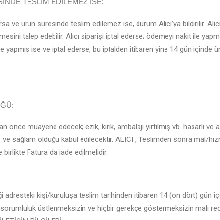
DE TESLİM EDİLEMEZ İSE:
e ürün süresinde teslim edilemez ise, durum Alıcı’ya bildirilir. Alıcı, s
sini talep edebilir. Alıcı siparişi iptal ederse; ödemeyi nakit ile yapm
le yapmış ise ve iptal ederse, bu iptalden itibaren yine 14 gün içinde ü
ÜĞÜ:
önce muayene edecek; ezik, kırık, ambalajı yırtılmış vb. hasarlı ve a
z ve sağlam olduğu kabul edilecektir. ALICI , Teslimden sonra mal/h
birlikte Fatura da iade edilmelidir.
 adresteki kişi/kuruluşa teslim tarihinden itibaren 14 (on dört) gün içer
ai sorumluluk üstlenmeksizin ve hiçbir gerekçe göstermeksizin malı r