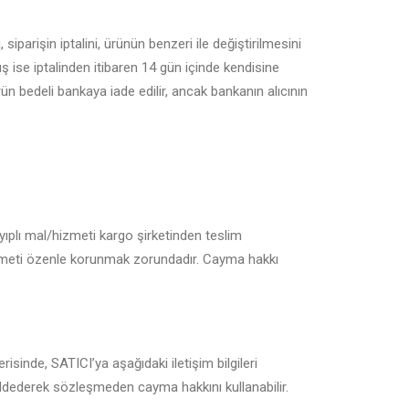
iparişin iptalini, ürünün benzeri ile değiştirilmesini
ış ise iptalinden itibaren 14 gün içinde kendisine
rün bedeli bankaya iade edilir, ancak bankanın alıcının
yıplı mal/hizmeti kargo şirketinden teslim
izmeti özenle korunmak zorundadır. Cayma hakkı
isinde, SATICI’ya aşağıdaki iletişim bilgileri
eddederek sözleşmeden cayma hakkını kullanabilir.