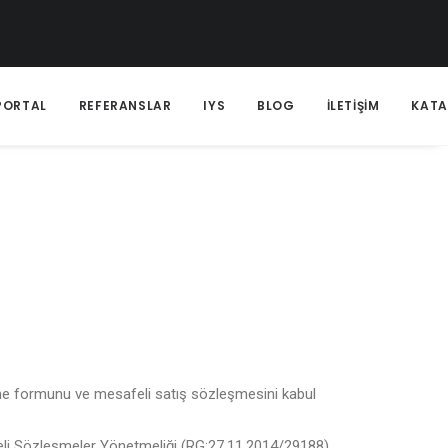
PORTAL
REFERANSLAR
IYS
BLOG
İLETİŞİM
KAT
irme formunu ve mesafeli satış sözleşmesini kabul
esafeli Sözleşmeler Yönetmeliği (RG:27.11.2014/29188)