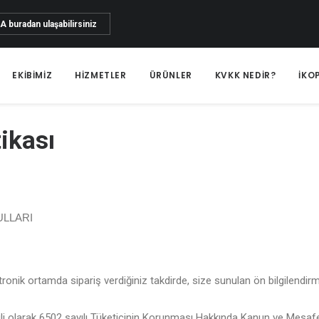
ZA
buradan ulaşabilirsiniz
EKIBIMIZ
HIZMETLER
ÜRÜNLER
KVKK NEDİR?
İKO
ikası
ULLARI
ronik ortamda sipariş verdiğiniz takdirde, size sunulan ön bilgilend
ile ilgili olarak 6502 sayılı Tüketicinin Korunması Hakkında Kanun ve M