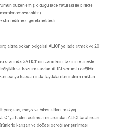
rumun düzenlemiş olduğu iade faturası ile birlikte
tamamlanamayacaktır.)
 teslim edilmesi gerekmektedir.
orç altına sokan belgeleri ALICI’ ya iade etmek ve 20
u oranında SATICI’ nın zararlarını tazmin etmekle
ğişiklik ve bozulmalardan ALICI sorumlu değildir.
 kampanya kapsamında faydalanılan indirim miktarı
 parçaları, mayo ve bikini altları, makyaj
ALICI’ya teslim edilmesinin ardından ALICI tarafından
rünlerle karışan ve doğası gereği ayrıştırılması