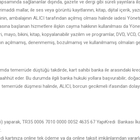
mında sağlananlar dışında, gazete ve dergi gibi süreli yayınlara iliş
maddi mallar, ile ses veya görüntü kayıtlarının, kitap, dijital içerik, ya
inin, ambalajının ALICI tarafından açılmış olması halinde iadesi Yön
fasına başlanan hizmetlere ilişkin cayma hakkının kullanılması da Yön
i, mayo, bikini, kitap, kopyalanabilir yazılım ve programlar, DVD, VCD, 
arının açılmamış, denenmemiş, bozulmamış ve kullanılmamış olmaları ger
urumda temerrüde düştüğü takdirde, kart sahibi banka ile arasındaki kr
ahhüt eder. Bu durumda ilgili banka hukuki yollara başvurabilir; doğac
ı temerrüde düşmesi halinde, ALICI, borcun gecikmeli ifasından dolayı
i) yaparak, TR35 0006 7010 0000 0052 4635 67 YapıKredi Bankası İkaru
.
redi kartınıza online tek ödeme ya da online taksit imkânlarından yararl