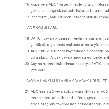
kişiye veya ALICI’ ya teslim edilen ürünün faturas
gönderilmesi gerekmektedir. Faturası kurumlar ad
İade formu, İade edilecek ürünlerin kutusu, ambalaj
İADE KOŞULLARI:
SATICI, cayma bildiriminin kendisine ulaşmasından
günlük süre içerisinde malı iade almakla yükümlüd
ALICI’ nın kusurundan kaynaklanan bir nedenle ma
yükümlüdür. Ancak cayma hakkı süresi içinde malı
Cayma hakkının kullanılması nedeniyle SATICI tar
iptal edilir.
CAYMA HAKKI KULLANILAMAYACAK ÜRÜNLER:
ALICI’nın isteği veya açıkça kişisel ihtiyaçları do
malzemeleri, tek kullanımlık ürünler, çabuk bozulm
ambalajı açıldığı takdirde iade edilmesi sağlık ve 