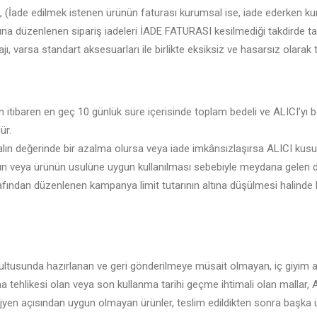
ı, (İade edilmek istenen ürünün faturası kurumsal ise, iade ederken ku
ına düzenlenen sipariş iadeleri İADE FATURASI kesilmediği takdirde 
ı, varsa standart aksesuarları ile birlikte eksiksiz ve hasarsız olarak
 itibaren en geç 10 günlük süre içerisinde toplam bedeli ve ALICI’yı b
ür.
lın değerinde bir azalma olursa veya iade imkânsızlaşırsa ALICI kusur
n veya ürünün usulüne uygun kullanılması sebebiyle meydana gelen de
afından düzenlenen kampanya limit tutarının altına düşülmesi halinde
ğrultusunda hazırlanan ve geri gönderilmeye müsait olmayan, iç giyim alt
a tehlikesi olan veya son kullanma tarihi geçme ihtimali olan mallar, 
hijyen açısından uygun olmayan ürünler, teslim edildikten sonra başka ü