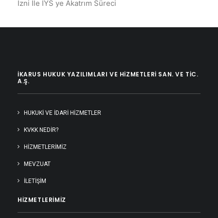
İzni İle İYS ye Akatrım Süreci
İKARUS HUKUK YAZILIMLARI VE HIZMETLERI SAN. VE TIC.
A.Ş.
HUKUKI VE İDARI HIZMETLER
KVKK NEDİR?
HIZMETLERIMIZ
MEVZUAT
İLETIŞIM
HIZMETLERIMIZ