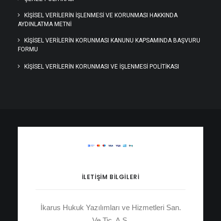
KIŞISEL VERILERIN İŞLENMESI VE KORUNMASI HAKKINDA
AYDINLATMA METNI
KİŞİSEL VERİLERİN KORUNMASI KANUNU KAPSAMINDA BAŞVURU
FORMU
KİŞİSEL VERİLERİN KORUNMASI VE İŞLENMESİ POLİTİKASI
İLETIŞIM BILGILERI
İkarus Hukuk Yazılımları ve Hizmetleri San.
Ve Tic. A.Ş.