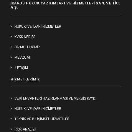
İKARUS HUKUK YAZILIMLARI VE HIZMETLERI SAN. VE TIC.
A.Ş.
HUKUKI VE İDARI HIZMETLER
KVKK NEDİR?
HIZMETLERIMIZ
MEVZUAT
İLETIŞIM
HIZMETLERIMIZ
VERİ ENVANTERİ HAZIRLANMASI VE VERBİS KAYDI
HUKUKİ VE İDARİ HİZMETLER
TEKNİK VE BİLİŞİMSEL HİZMETLER
RİSK ANALİZİ