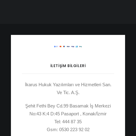
İLETIŞIM BILGILERI
İkarus Hukuk Yazılımları ve Hizmetleri San.
Ve Tic. A.Ş.
Şehit Fethi Bey Cd.99 Basamak İş Merkezi
No:43 K:4 D:45 Pasaport , Konak/İzmir
Tel: 444 87 35
Gsm: 0530 223 92 02