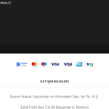
 ANALİZİ
İLETIŞIM BILGILERI
İkarus Hukuk Yazılımları ve Hizmetleri San. Ve Tic. A.Ş.
Şehit Fethi Bey Cd.99 Basamak İş Merkezi