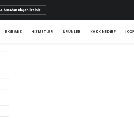
ZA
buradan ulaşabilirsiniz
EKIBIMIZ
HIZMETLER
ÜRÜNLER
KVKK NEDİR?
İKO