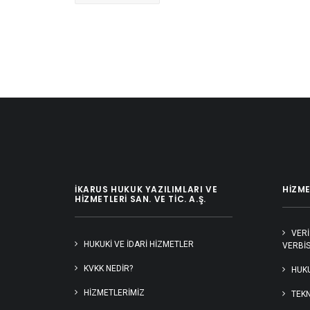
İKARUS HUKUK YAZILIMLARI VE
HIZME
HIZMETLERI SAN. VE TIC. A.Ş.
VERİ
HUKUKI VE İDARI HIZMETLER
VERBİS
KVKK NEDİR?
HUKU
HIZMETLERIMIZ
TEKN