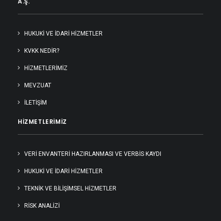
A.Ş.
HUKUKI VE İDARI HIZMETLER
KVKK NEDİR?
HIZMETLERIMIZ
MEVZUAT
İLETIŞIM
HIZMETLERIMIZ
VERİ ENVANTERİ HAZIRLANMASI VE VERBİS KAYDI
HUKUKİ VE İDARİ HİZMETLER
TEKNİK VE BİLİŞİMSEL HİZMETLER
RİSK ANALİZİ