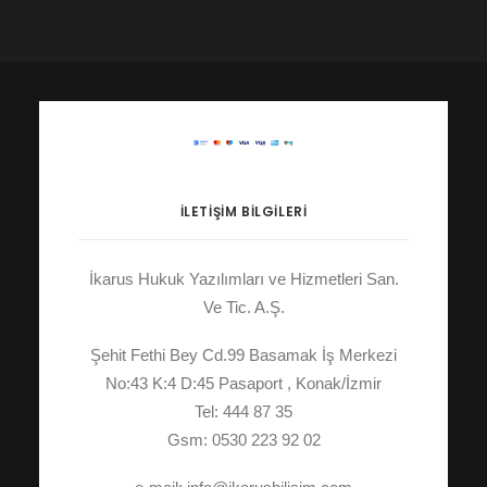
İLETIŞIM BILGILERI
İkarus Hukuk Yazılımları ve Hizmetleri San.
Ve Tic. A.Ş.
Şehit Fethi Bey Cd.99 Basamak İş Merkezi
No:43 K:4 D:45 Pasaport , Konak/İzmir
Tel: 444 87 35
Gsm: 0530 223 92 02