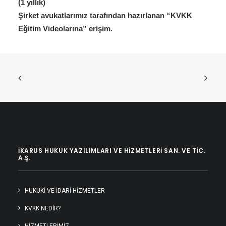
(1 yıllık)
Şirket avukatlarımız tarafından hazırlanan “KVKK
Eğitim Videolarına” erişim.
İKARUS HUKUK YAZILIMLARI VE HIZMETLERI SAN. VE TIC.
A.Ş.
HUKUKI VE İDARI HIZMETLER
KVKK NEDİR?