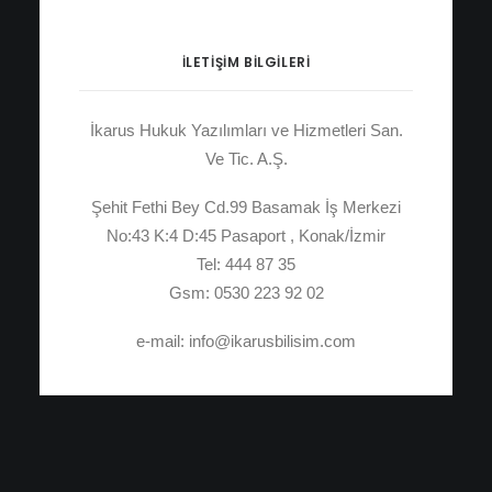
İLETIŞIM BILGILERI
İkarus Hukuk Yazılımları ve Hizmetleri San.
Ve Tic. A.Ş.
Şehit Fethi Bey Cd.99 Basamak İş Merkezi
No:43 K:4 D:45 Pasaport , Konak/İzmir
Tel: 444 87 35
Gsm: 0530 223 92 02
e-mail: info@ikarusbilisim.com